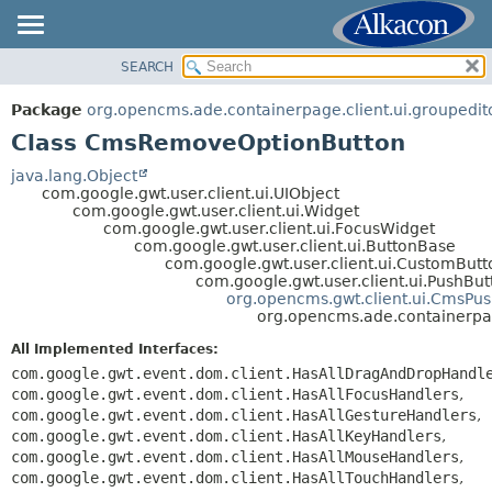
SEARCH
OVERVIEW
SUMMARY:
NESTED
PACKAGE
Package
org.opencms.ade.containerpage.client.ui.groupedit
FIELD
CLASS
Class CmsRemoveOptionButton
CONSTR
TREE
java.lang.Object
METHOD
com.google.gwt.user.client.ui.UIObject
DEPRECATED
com.google.gwt.user.client.ui.Widget
INDEX
com.google.gwt.user.client.ui.FocusWidget
DETAIL:
com.google.gwt.user.client.ui.ButtonBase
HELP
FIELD
com.google.gwt.user.client.ui.CustomButt
com.google.gwt.user.client.ui.PushBut
CONSTR
org.opencms.gwt.client.ui.CmsPu
org.opencms.ade.containerpa
METHOD
All Implemented Interfaces:
com.google.gwt.event.dom.client.HasAllDragAndDropHandl
com.google.gwt.event.dom.client.HasAllFocusHandlers
,
com.google.gwt.event.dom.client.HasAllGestureHandlers
,
com.google.gwt.event.dom.client.HasAllKeyHandlers
,
com.google.gwt.event.dom.client.HasAllMouseHandlers
,
com.google.gwt.event.dom.client.HasAllTouchHandlers
,