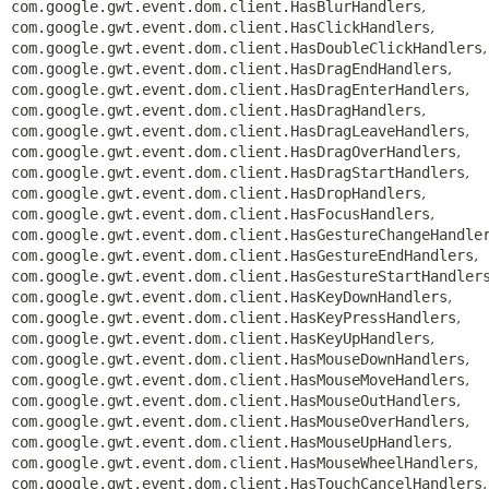
com.google.gwt.event.dom.client.HasBlurHandlers
,
com.google.gwt.event.dom.client.HasClickHandlers
,
com.google.gwt.event.dom.client.HasDoubleClickHandlers
,
com.google.gwt.event.dom.client.HasDragEndHandlers
,
com.google.gwt.event.dom.client.HasDragEnterHandlers
,
com.google.gwt.event.dom.client.HasDragHandlers
,
com.google.gwt.event.dom.client.HasDragLeaveHandlers
,
com.google.gwt.event.dom.client.HasDragOverHandlers
,
com.google.gwt.event.dom.client.HasDragStartHandlers
,
com.google.gwt.event.dom.client.HasDropHandlers
,
com.google.gwt.event.dom.client.HasFocusHandlers
,
com.google.gwt.event.dom.client.HasGestureChangeHandle
com.google.gwt.event.dom.client.HasGestureEndHandlers
,
com.google.gwt.event.dom.client.HasGestureStartHandler
com.google.gwt.event.dom.client.HasKeyDownHandlers
,
com.google.gwt.event.dom.client.HasKeyPressHandlers
,
com.google.gwt.event.dom.client.HasKeyUpHandlers
,
com.google.gwt.event.dom.client.HasMouseDownHandlers
,
com.google.gwt.event.dom.client.HasMouseMoveHandlers
,
com.google.gwt.event.dom.client.HasMouseOutHandlers
,
com.google.gwt.event.dom.client.HasMouseOverHandlers
,
com.google.gwt.event.dom.client.HasMouseUpHandlers
,
com.google.gwt.event.dom.client.HasMouseWheelHandlers
,
com.google.gwt.event.dom.client.HasTouchCancelHandlers
,